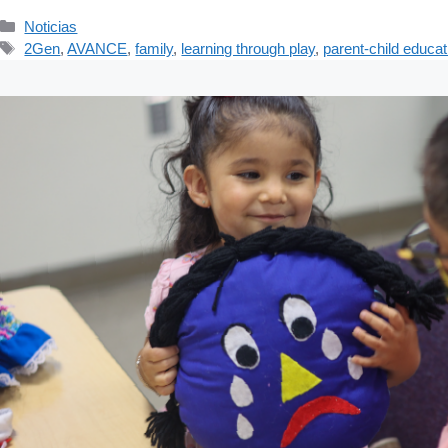
Categorías
Noticias
Etiquetas
2Gen
,
AVANCE
,
family
,
learning through play
,
parent-child educat