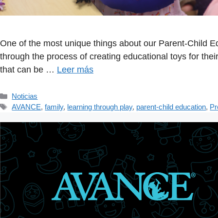
One of the most unique things about our Parent-Child 
through the process of creating educational toys for thei
that can be …
Leer más
Categorías
Noticias
Etiquetas
AVANCE
,
family
,
learning through play
,
parent-child education
,
Pr