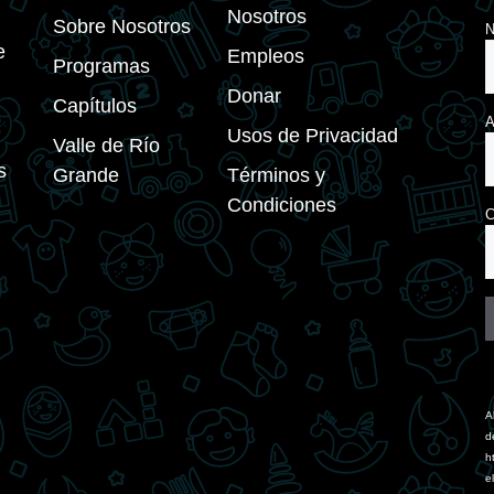
Nosotros
Sobre Nosotros
e
Empleos
Programas
Donar
Capítulos
A
Usos de Privacidad
Valle de Río
s
Grande
Términos y
Condiciones
C
C
C
U
A
P
d
l
h
t
e
f