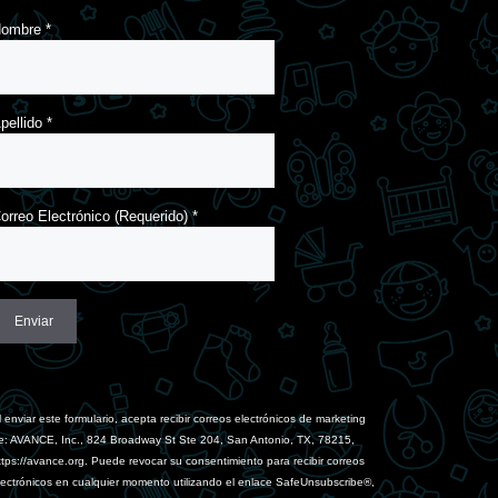
Nombre
*
pellido
*
orreo Electrónico (Requerido)
*
onstant
ontact
se.
l enviar este formulario, acepta recibir correos electrónicos de marketing
lease
e: AVANCE, Inc., 824 Broadway St Ste 204, San Antonio, TX, 78215,
eave
ttps://avance.org. Puede revocar su consentimiento para recibir correos
his
lectrónicos en cualquier momento utilizando el enlace SafeUnsubscribe®,
ield