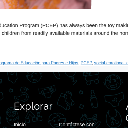
Education Program (PCEP) has always been the toy maki
r children from readily available materials around the ho
ograma de Educación para Padres e Hijos
,
PCEP
,
social-emotional l
Explorar
Inicio
Contáctese con