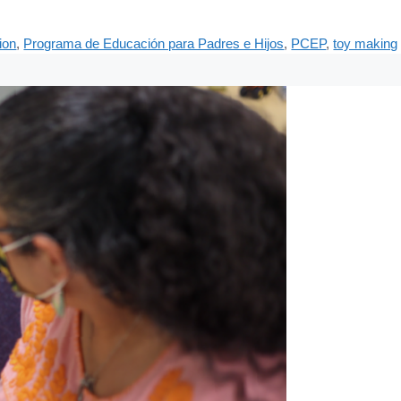
ion
,
Programa de Educación para Padres e Hijos
,
PCEP
,
toy making