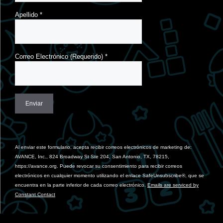
Apellido
*
Correo Electrónico (Requerido)
*
Constant
Contact
Use.
Al enviar este formulario, acepta recibir correos electrónicos de marketing de:
Please
AVANCE, Inc., 824 Broadway St Ste 204, San Antonio, TX, 78215,
leave
https://avance.org. Puede revocar su consentimiento para recibir correos
this
electrónicos en cualquier momento utilizando el enlace SafeUnsubscribe®, que se
field
encuentra en la parte inferior de cada correo electrónico.
Emails are serviced by
blank.
Constant Contact