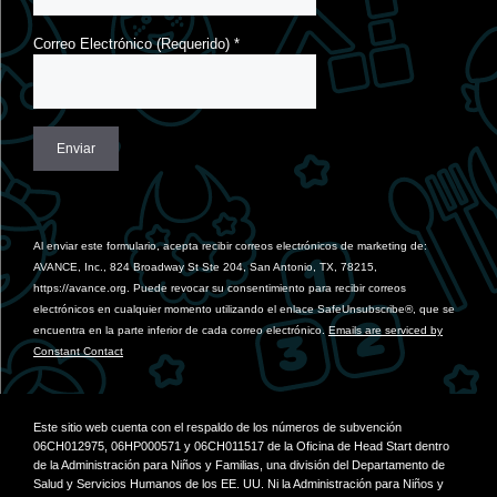
Correo Electrónico (Requerido)
*
Constant
Contact
Use.
Al enviar este formulario, acepta recibir correos electrónicos de marketing de:
Please
AVANCE, Inc., 824 Broadway St Ste 204, San Antonio, TX, 78215,
leave
https://avance.org. Puede revocar su consentimiento para recibir correos
this
electrónicos en cualquier momento utilizando el enlace SafeUnsubscribe®, que se
field
encuentra en la parte inferior de cada correo electrónico.
Emails are serviced by
blank.
Constant Contact
Este sitio web cuenta con el respaldo de los números de subvención
06CH012975, 06HP000571 y 06CH011517 de la Oficina de Head Start dentro
de la Administración para Niños y Familias, una división del Departamento de
Salud y Servicios Humanos de los EE. UU. Ni la Administración para Niños y