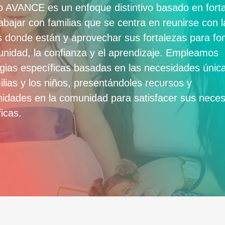
ilo AVANCE es un enfoque distintivo basado en fort
abajar con familias que se centra en reunirse con l
as donde están y aprovechar sus fortalezas para f
unidad, la confianza y el aprendizaje. Empleamos
egias específicas basadas en las necesidades únic
ilias y los niños, presentándoles recursos y
nidades en la comunidad para satisfacer sus nece
ficas.