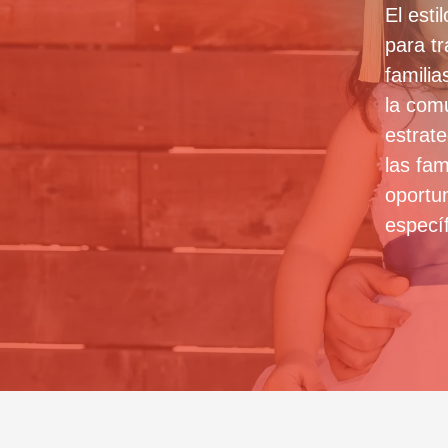
El est
para tr
famili
la com
estrat
las fam
oportu
especí