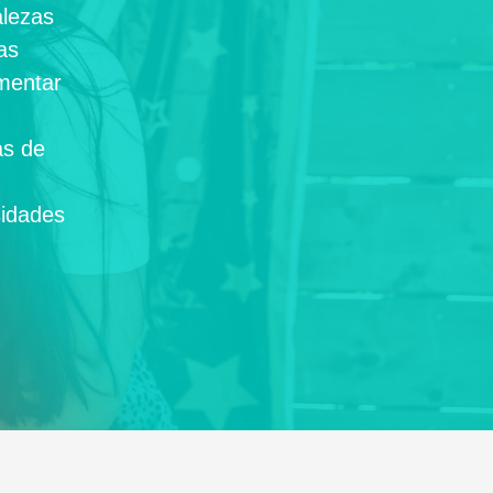
alezas
as
omentar
as de
sidades