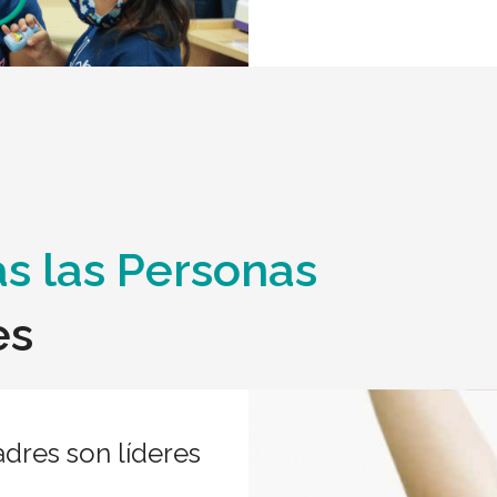
s las Personas
es
res son líderes