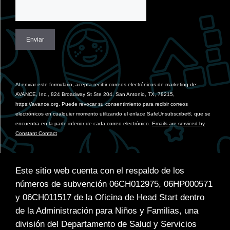
Constant
Contact
Use.
Al enviar este formulario, acepta recibir correos electrónicos de marketing de:
Please
AVANCE, Inc., 824 Broadway St Ste 204, San Antonio, TX, 78215,
leave
https://avance.org. Puede revocar su consentimiento para recibir correos
this
electrónicos en cualquier momento utilizando el enlace SafeUnsubscribe®, que se
field
encuentra en la parte inferior de cada correo electrónico.
Emails are serviced by
blank.
Constant Contact
Este sitio web cuenta con el respaldo de los
números de subvención 06CH012975, 06HP000571
y 06CH011517 de la Oficina de Head Start dentro
de la Administración para Niños y Familias, una
división del Departamento de Salud y Servicios