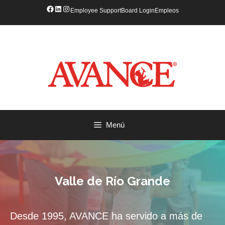
Saltar
Facebook
LinkedIn
Instagram
Employee Support
Board Login
Empleos
al
contenido
Menú
Valle de Río Grande
Desde 1995, AVANCE ha servido a más de