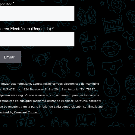
pellido
*
orreo Electrónico (Requerido)
*
onstant
ontact
se.
l enviar este formulario, acepta recibir correos electrónicos de marketing
lease
e: AVANCE, Inc., 824 Broadway St Ste 204, San Antonio, TX, 78215,
eave
ttps://avance.org. Puede revocar su consentimiento para recibir correos
his
lectrónicos en cualquier momento utilizando el enlace SafeUnsubscribe®,
ield
ue se encuentra en la parte inferior de cada correo electrónico.
Emails are
lank.
erviced by Constant Contact