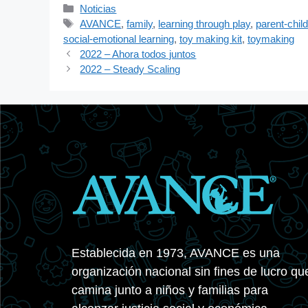
Categorías
Noticias
Etiquetas
AVANCE
,
family
,
learning through play
,
parent-chil
social-emotional learning
,
toy making kit
,
toymaking
2022 – Ahora todos juntos
2022 – Steady Scaling
Establecida en 1973, AVANCE es una
organización nacional sin fines de lucro qu
camina junto a niños y familias para