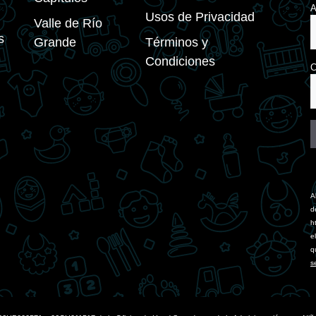
A
Usos de Privacidad
Valle de Río
s
Grande
Términos y
Condiciones
C
C
C
U
A
P
d
l
h
t
e
f
q
b
s