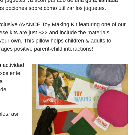
ros juguetes va acompañado de una guía, llamada
es opciones sobre cómo utilizar los juguetes.
lusive AVANCE Toy Making Kit featuring one of our
ese kits are just $22 and include the materials
our own. This pillow helps children & adults to
ages positive parent-child interactions!
a actividad
excelente
la
 de
les, así