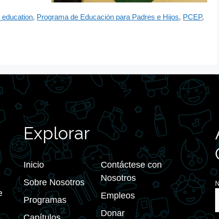
d education
,
Programa de Educación para Padres e Hijos
,
PCEP
,
Explorar
Inicio
Contáctese con
Nosotros
Sobre Nosotros
e
Empleos
Programas
Donar
Capítulos