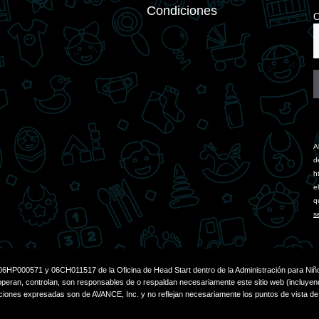
Condiciones
C
C
C
U
A
P
d
l
h
t
e
f
q
b
s
6HP000571 y 06CH011517 de la Oficina de Head Start dentro de la Administración para Niño
ran, controlan, son responsables de o respaldan necesariamente este sitio web (incluyendo, s
ones expresadas son de AVANCE, Inc. y no reflejan necesariamente los puntos de vista de la