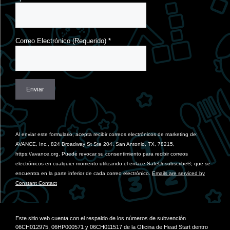
Correo Electrónico (Requerido)
*
Constant
Contact
Use.
Al enviar este formulario, acepta recibir correos electrónicos de marketing de:
Please
AVANCE, Inc., 824 Broadway St Ste 204, San Antonio, TX, 78215,
leave
https://avance.org. Puede revocar su consentimiento para recibir correos
this
electrónicos en cualquier momento utilizando el enlace SafeUnsubscribe®, que se
field
encuentra en la parte inferior de cada correo electrónico.
Emails are serviced by
blank.
Constant Contact
Este sitio web cuenta con el respaldo de los números de subvención
06CH012975, 06HP000571 y 06CH011517 de la Oficina de Head Start dentro