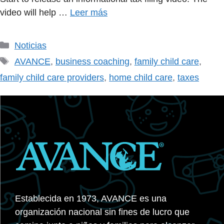
video will help …
Leer más
Categorías
Noticias
Etiquetas
AVANCE
,
business coaching
,
family child care
,
family child care providers
,
home child care
,
taxes
Establecida en 1973, AVANCE es una
organización nacional sin fines de lucro que