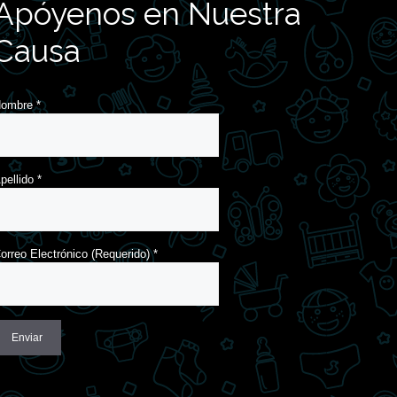
Apóyenos en Nuestra
Causa
Nombre
*
pellido
*
orreo Electrónico (Requerido)
*
onstant
ontact