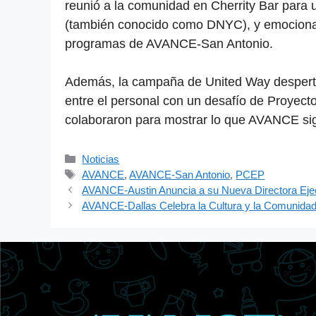
reunió a la comunidad en Cherrity Bar para
(también conocido como DNYC), y emocionan
programas de AVANCE-San Antonio.
Además, la campaña de United Way despertó l
entre el personal con un desafío de Proyecto
colaboraron para mostrar lo que AVANCE sign
Categorías
Noticias
Etiquetas
AVANCE
,
AVANCE-San Antonio
,
PCEP
AVANCE-Austin Anuncia a su Nueva Directora Eje
AVANCE-Dallas Celebra la Cultura y la Comunidad